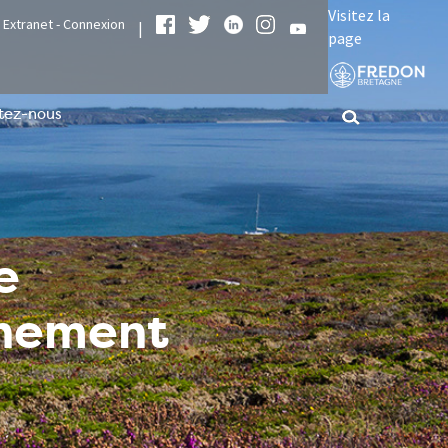
Visitez la
Extranet - Connexion
|
page
tez-nous
e
nnement