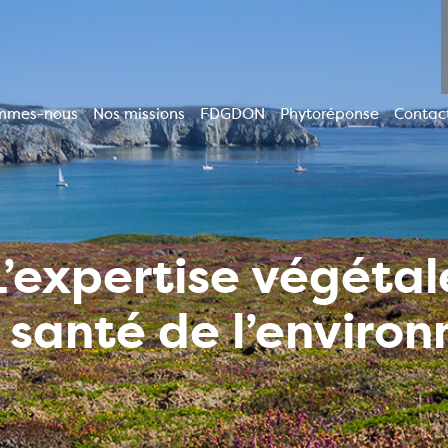
mmes-nous
Nos missions
FDGDON
Phytoréponse
Contac
ion
le
L’expertise végétal
a santé de l’enviro