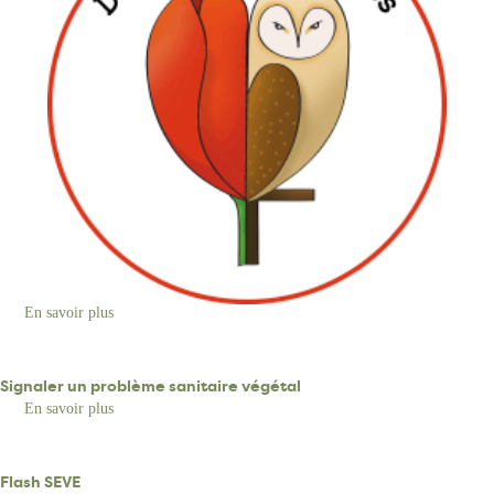
En savoir plus
sur
"Des
fleurs
et
des
Signaler un problème sanitaire végétal
ailes"
En savoir plus
sur
Signaler
un
problème
sanitaire
Flash SEVE