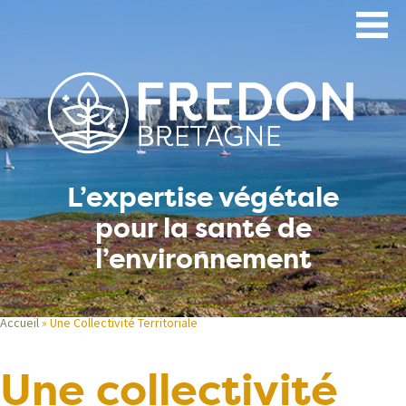
Aller
au
contenu
principal
L’expertise végétale
pour la santé de
l’environnement
Accueil
Une Collectivité Territoriale
Fil
Une collectivité
d'Ariane