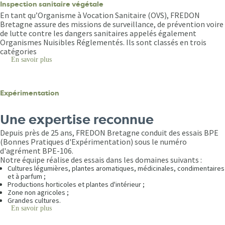
Inspection sanitaire végétale
En tant qu’Organisme à Vocation Sanitaire (OVS), FREDON
Bretagne assure des missions de surveillance, de prévention voire
de lutte contre les dangers sanitaires appelés également
Organismes Nuisibles Réglementés. Ils sont classés en trois
catégories
En savoir plus
sur
Inspection
sanitaire
végétale
Expérimentation
Une expertise reconnue
Depuis près de 25 ans, FREDON Bretagne conduit des essais BPE
(Bonnes Pratiques d'Expérimentation) sous le numéro
d'agrément BPE-106.
Notre équipe réalise des essais dans les domaines suivants :
Cultures légumières, plantes aromatiques, médicinales, condimentaires
et à parfum ;
Productions horticoles et plantes d'intérieur ;
Zone non agricoles ;
Grandes cultures.
En savoir plus
sur
Expérimentation