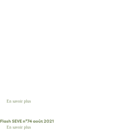
En savoir plus
sur
Flash
SEVE
Flash SEVE n°74 août 2021
En savoir plus
sur
Flash