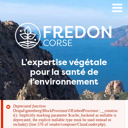
Aller
au
contenu
principal
L’expertise végétale
pour la santé de
l’environnement
Deprecated function
:
Drupal\gutenberg\BlockProcessor\OEmbedProcessor::__construc
Message
t(): Implicitly marking parameter $cache_backend as nullable is
deprecated, the explicit nullable type must be used instead in
include()
(line
576
of
vendor/composer/ClassLoader.php
).