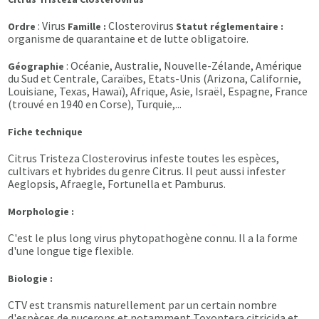
: Virus
Closterovirus
Ordre
Famille :
Statut réglementaire :
organisme de quarantaine et de lutte obligatoire.
: Océanie, Australie, Nouvelle-Zélande, Amérique
Géographie
du Sud et Centrale, Caraïbes, Etats-Unis (Arizona, Californie,
Louisiane, Texas, Hawaï), Afrique, Asie, Israël, Espagne, France
(trouvé en 1940 en Corse), Turquie,...
Fiche technique
Citrus Tristeza Closterovirus infeste toutes les espèces,
cultivars et hybrides du genre Citrus. Il peut aussi infester
Aeglopsis, Afraegle, Fortunella et Pamburus.
Morphologie :
C'est le plus long virus phytopathogène connu. Il a la forme
d'une longue tige flexible.
Biologie :
CTV est transmis naturellement par un certain nombre
d'espèces de pucerons et notamment Toxoptera citricida et