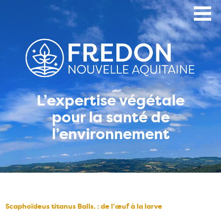
Aller
au
contenu
principal
L’expertise végétale
pour la santé de
l’environnement
Scaphoïdeus titanus Balls. : de l’œuf à la larve