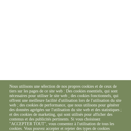
Nous utilisons une sélection de nos propres cookies et de ceux de
tiers sur les pages de ce site web : Des cookies essentiels, qui sont
nécessaires pour utiliser le site web ; des cookies fonctionnels, qui
offrent une meilleure facilité d'utilisation lors de l'utilisation du site
web ; des cookies de performance, que nous utilisons pour générer
des données agrégées sur l'utilisation du site web et des statistiques ;
et des cookies de marketing, qui sont utilisés pour afficher des
contenus et des publicités pertinents. Si vous choisissez
"ACCEPTER TOUT", vous consentez à l'utilisation de tous les
cookies. Vous pouvez accepter et rejeter des types de cookies