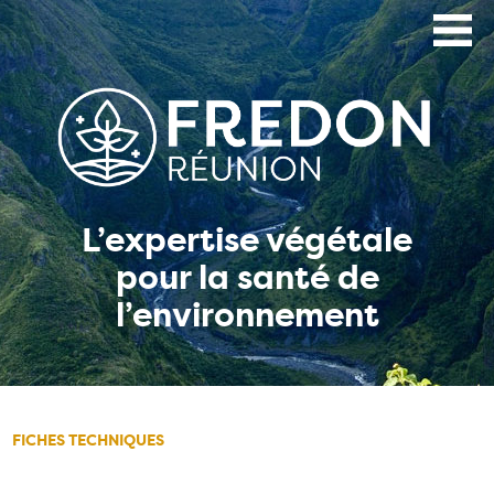
Aller
au
contenu
principal
L’expertise végétale
pour la santé de
l’environnement
FICHES TECHNIQUES