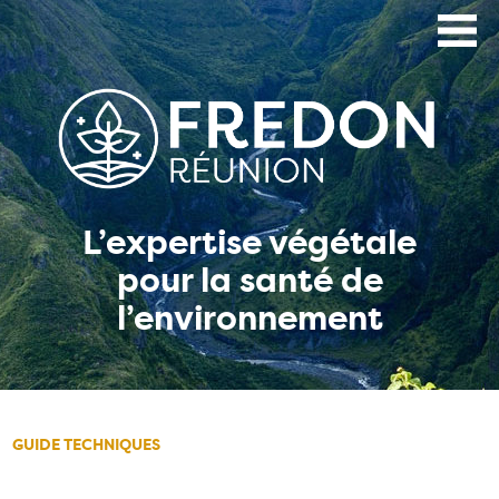
Aller
au
contenu
principal
L’expertise végétale
pour la santé de
l’environnement
GUIDE TECHNIQUES