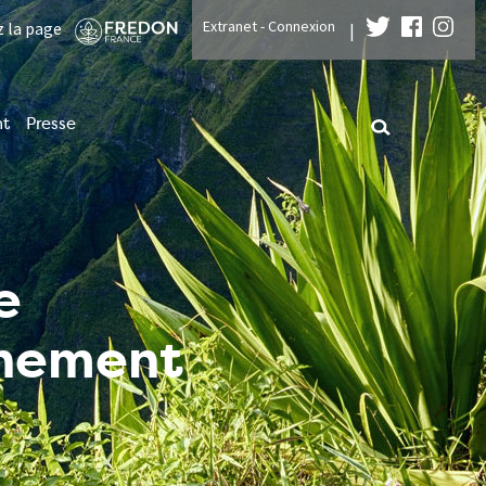
Extranet - Connexion
z la page
|
nt
Presse
e
nnement