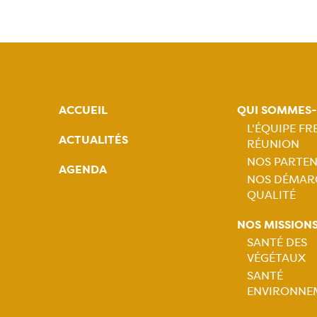
ACCUEIL
QUI SOMMES
L'ÉQUIPE F
ACTUALITÉS
RÉUNION
Naviga
NOS PARTEN
AGENDA
NOS DÉMAR
princip
QUALITÉ
NOS MISSION
SANTÉ DES
VÉGÉTAUX
Naviga
SANTÉ
ENVIRONNE
princip