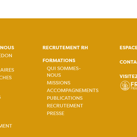
-NOUS
RECRUTEMENT RH
ESPAC
REDON
FORMATIONS
CONTA
tion
QUI SOMMES-
AIRES
NOUS
VISITE
CHES
ale
Navigation
MISSIONS
ACCOMPAGNEMENTS
principale
S
PUBLICATIONS
RECRUTEMENT
PRESSE
tion
MENT
ale