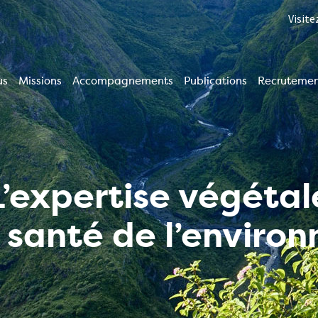
Visite
us
Missions
Accompagnements
Publications
Recruteme
ion
le
L’expertise végétal
a santé de l’enviro