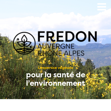
Aller
au
contenu
principal
L’expertise végétale
pour la santé de
l’environnement