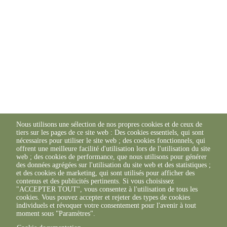
Nous utilisons une sélection de nos propres cookies et de ceux de
tiers sur les pages de ce site web : Des cookies essentiels, qui sont
nécessaires pour utiliser le site web ; des cookies fonctionnels, qui
offrent une meilleure facilité d'utilisation lors de l'utilisation du site
web ; des cookies de performance, que nous utilisons pour générer
des données agrégées sur l'utilisation du site web et des statistiques ;
et des cookies de marketing, qui sont utilisés pour afficher des
contenus et des publicités pertinents. Si vous choisissez
"ACCEPTER TOUT", vous consentez à l'utilisation de tous les
cookies. Vous pouvez accepter et rejeter des types de cookies
individuels et révoquer votre consentement pour l'avenir à tout
moment sous "Paramètres".