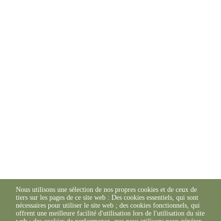
Nous utilisons une sélection de nos propres cookies et de ceux de
tiers sur les pages de ce site web : Des cookies essentiels, qui sont
nécessaires pour utiliser le site web ; des cookies fonctionnels, qui
offrent une meilleure facilité d'utilisation lors de l'utilisation du site