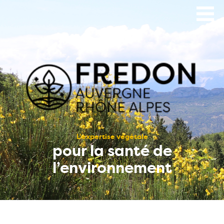
Aller
au
contenu
principal
L’expertise végétale
pour la santé de
l’environnement