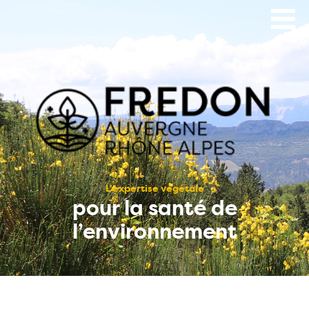
Aller
au
contenu
principal
L’expertise végétale
pour la santé de
l’environnement