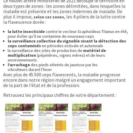
Le nouvel arrêté ministériel de 2021 découpe le territoire en
deux types de zones : les zones délimitées, dans lesquelles la
maladie est présente et les zones indemnes de maladie. De
plus il impose,
, les 4 piliers de la lutte contre
selon ces zones
la flavescence dorée :
la lutte insecticide
contre le vecteur Scaphoïdeus Titanus en été,
pour éviter qu’il ne contamine de nouveaux ceps
la surveillance collective du vignoble visant la détection des
ceps contaminés
en périodes estivale et automnale
la surveillance des sites de production de
matériel de
multiplication
(pépinières, vignes mères) et de leurs
environnements
l’arrachage
des pieds atteints de jaunisse par les
viticulteurs durant l’hiver
Avec plus de 45 500 ceps flavescents, la maladie progresse
encore dans notre région malgré un engagement important
de la part de l’état et de la profession.
Retrouvez les principaux chiffres de votre département :