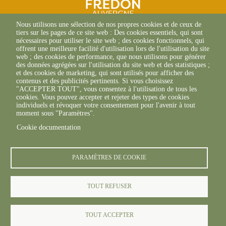
Nous utilisons une sélection de nos propres cookies et de ceux de
2 Allée Du Lazio
tiers sur les pages de ce site web : Des cookies essentiels, qui sont
69800 SAINT-PRIEST
nécessaires pour utiliser le site web ; des cookies fonctionnels, qui
offrent une meilleure facilité d'utilisation lors de l'utilisation du site
+33(0)4 37 43 40 70
web ; des cookies de performance, que nous utilisons pour générer
des données agrégées sur l'utilisation du site web et des statistiques ;
et des cookies de marketing, qui sont utilisés pour afficher des
contenus et des publicités pertinents. Si vous choisissez
"ACCEPTER TOUT", vous consentez à l'utilisation de tous les
footer6content
cookies. Vous pouvez accepter et rejeter des types de cookies
individuels et révoquer votre consentement pour l'avenir à tout
moment sous "Paramètres".
Cookie documentation
© FREDON 2019 -
Mentions légales
PARAMÈTRES DE COOKIE
-->
TOUT REFUSER
TOUT ACCEPTER