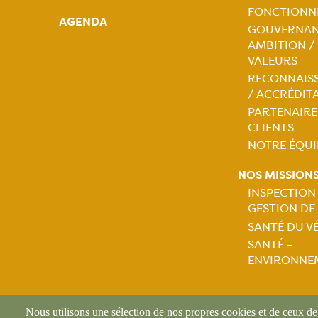
Naviga
FONCTIONN
AGENDA
GOUVERNAN
princip
AMBITION /
VALEURS
RECONNAIS
/ ACCRÉDIT
PARTENAIRE
CLIENTS
NOTRE ÉQUI
NOS MISSION
INSPECTION
GESTION DE
Naviga
SANTÉ DU V
SANTÉ –
princip
ENVIRONNE
Nous utilisons une sélection de nos propres cookies et de ceux de t