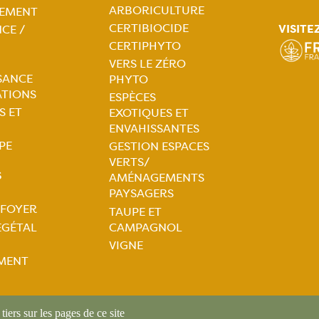
tion
ARBORICULTURE
EMENT
CERTIBIOCIDE
VISITE
CE /
ale
Navigation
CERTIPHYTO
VERS LE ZÉRO
principale
SANCE
PHYTO
ATIONS
ESPÈCES
S ET
EXOTIQUES ET
ENVAHISSANTES
PE
GESTION ESPACES
VERTS/
S
AMÉNAGEMENTS
PAYSAGERS
 FOYER
TAUPE ET
tion
ÉGÉTAL
CAMPAGNOL
VIGNE
ale
MENT
iers sur les pages de ce site