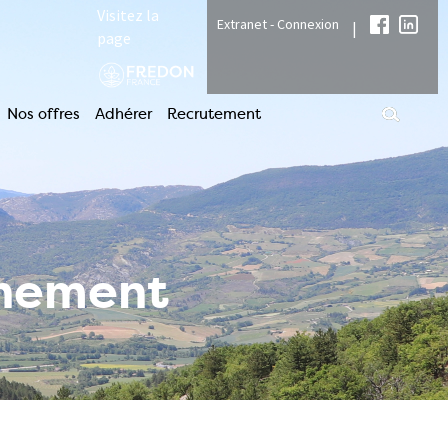
Visitez la
Extranet - Connexion
|
page
Nos offres
Adhérer
Recrutement
nnement