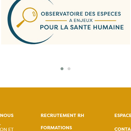
-NOUS
RECRUTEMENT RH
ESPAC
,
FORMATIONS
CONTA
ON ET