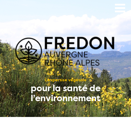
Aller
au
contenu
principal
L’expertise végétale
pour la santé de
l’environnement