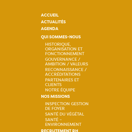
ACCUEIL
ACTUALITÉS
AGENDA
QUI SOMMES-NOUS
HISTORIQUE,
ORGANISATION ET
Navigation
FONCTIONNEMENT
GOUVERNANCE /
principale
AMBITION / VALEURS
RECONNAISSANCE /
ACCRÉDITATIONS
PARTENAIRES ET
CLIENTS
NOTRE ÉQUIPE
NOS MISSIONS
INSPECTION GESTION
DE FOYER
Navigation
SANTÉ DU VÉGÉTAL
SANTÉ –
principale
ENVIRONNEMENT
RECRUTEMENT RH