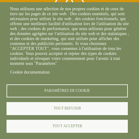
Nous utilisons une sélection de nos propres cookies et de ceux de
tiers sur les pages de ce site web : Des cookies essentiels, qui sont
nécessaires pour utiliser le site web ; des cookies fonctionnels, qui
offrent une meilleure facilité d'utilisation lors de l'utilisation du site
web ; des cookies de performance, que nous utilisons pour générer
des données agrégées sur l'utilisation du site web et des statistiques ;
et des cookies de marketing, qui sont utilisés pour afficher des
contenus et des publicités pertinents. Si vous choisissez
2 Allée Du Lazio
"ACCEPTER TOUT", vous consentez à l'utilisation de tous les
69800 SAINT-PRIEST
cookies. Vous pouvez accepter et rejeter des types de cookies
+33(0)4 37 43 40 70
individuels et révoquer votre consentement pour l'avenir à tout
moment sous "Paramètres".
Cookie documentation
footer6content
PARAMÈTRES DE COOKIE
TOUT REFUSER
© FREDON 2019 -
Mentions légales
TOUT ACCEPTER
-->