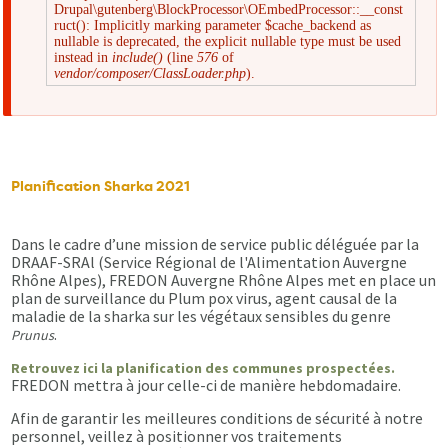
Drupal\gutenberg\BlockProcessor\OEmbedProcessor::__const
Message
ruct(): Implicitly marking parameter $cache_backend as
nullable is deprecated, the explicit nullable type must be used
instead in
include()
(line
576
of
d'erreur
vendor/composer/ClassLoader.php
).
Planification Sharka 2021
Dans le cadre d’une mission de service public déléguée par la
DRAAF-SRAl (Service Régional de l'Alimentation Auvergne
Rhône Alpes), FREDON Auvergne Rhône Alpes met en place un
plan de surveillance du Plum pox virus, agent causal de la
maladie de la sharka sur les végétaux sensibles du genre
.
Prunus
Retrouvez ici la planification des communes prospectées.
FREDON mettra à jour celle-ci de manière hebdomadaire.
Afin de garantir les meilleures conditions de sécurité à notre
personnel, veillez à positionner vos traitements