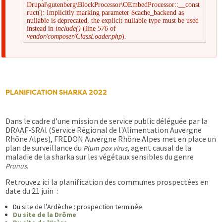
Drupal\gutenberg\BlockProcessor\OEmbedProcessor::__const
Message
ruct(): Implicitly marking parameter $cache_backend as
nullable is deprecated, the explicit nullable type must be used
instead in
include()
(line
576
of
d'erreur
vendor/composer/ClassLoader.php
).
PLANIFICATION SHARKA 2022
Dans le cadre d’une mission de service public déléguée par la
DRAAF-SRAl (Service Régional de l'Alimentation Auvergne
Rhône Alpes), FREDON Auvergne Rhône Alpes met en place un
plan de surveillance du
, agent causal de la
Plum pox virus
maladie de la sharka sur les végétaux sensibles du genre
.
Prunus
Retrouvez ici la planification des communes prospectées en
date du 21 juin :
Du site de l’Ardèche : prospection terminée
Du site de la Drôme