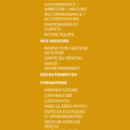
Navigation
GOUVERNANCE /
principale
AMBITION / VALEURS
RECONNAISSANCE /
ACCRÉDITATIONS
PARTENAIRES ET
CLIENTS
NOTRE ÉQUIPE
NOS MISSIONS
INSPECTION GESTION
DE FOYER
Navigation
SANTÉ DU VÉGÉTAL
SANTÉ –
principale
ENVIRONNEMENT
RECRUTEMENT RH
FORMATIONS
ARBORICULTURE
CERTIBIOCIDE
Navigation
CERTIPHYTO
VERS LE ZÉRO PHYTO
principale
ESPÈCES EXOTIQUES
ET ENVAHISSANTES
GESTION ESPACES
VERTS/