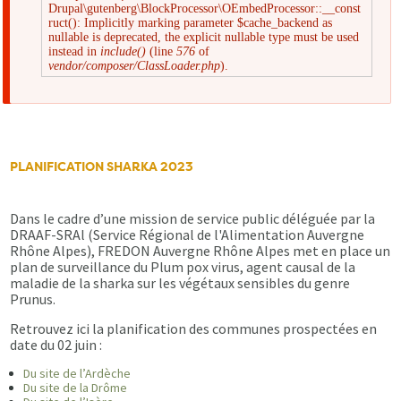
Drupal\gutenberg\BlockProcessor\OEmbedProcessor::__const
Message
ruct(): Implicitly marking parameter $cache_backend as
nullable is deprecated, the explicit nullable type must be used
instead in
include()
(line
576
of
d'erreur
vendor/composer/ClassLoader.php
).
PLANIFICATION SHARKA 2023
Dans le cadre d’une mission de service public déléguée par la
DRAAF-SRAl (Service Régional de l'Alimentation Auvergne
Rhône Alpes), FREDON Auvergne Rhône Alpes met en place un
plan de surveillance du Plum pox virus, agent causal de la
maladie de la sharka sur les végétaux sensibles du genre
Prunus.
Retrouvez ici la planification des communes prospectées en
date du 02 juin :
Du site de l’Ardèche
Du site de la Drôme