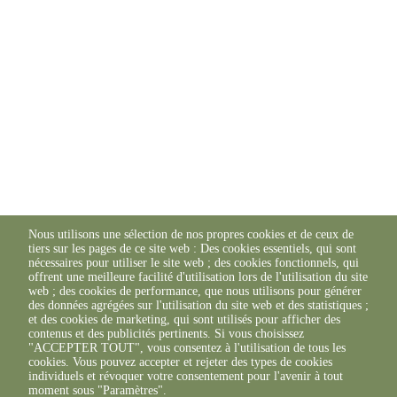
Nous utilisons une sélection de nos propres cookies et de ceux de
tiers sur les pages de ce site web : Des cookies essentiels, qui sont
nécessaires pour utiliser le site web ; des cookies fonctionnels, qui
offrent une meilleure facilité d'utilisation lors de l'utilisation du site
web ; des cookies de performance, que nous utilisons pour générer
des données agrégées sur l'utilisation du site web et des statistiques ;
et des cookies de marketing, qui sont utilisés pour afficher des
contenus et des publicités pertinents. Si vous choisissez
"ACCEPTER TOUT", vous consentez à l'utilisation de tous les
cookies. Vous pouvez accepter et rejeter des types de cookies
individuels et révoquer votre consentement pour l'avenir à tout
moment sous "Paramètres".