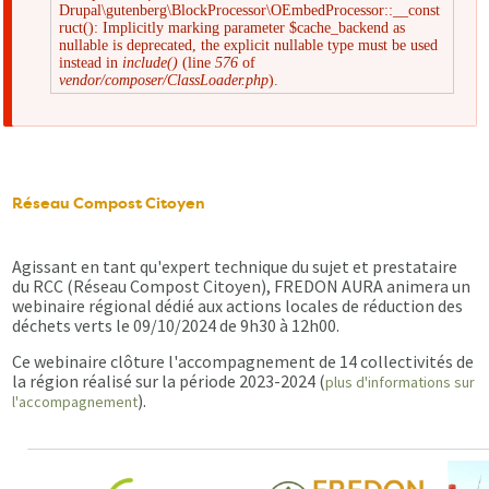
Drupal\gutenberg\BlockProcessor\OEmbedProcessor::__const
Message
ruct(): Implicitly marking parameter $cache_backend as
nullable is deprecated, the explicit nullable type must be used
instead in
include()
(line
576
of
d'erreur
vendor/composer/ClassLoader.php
).
Réseau Compost Citoyen
Agissant en tant qu'expert technique du sujet et prestataire
du RCC (Réseau Compost Citoyen), FREDON AURA animera un
webinaire régional dédié aux actions locales de réduction des
déchets verts le 09/10/2024 de 9h30 à 12h00.
Ce webinaire clôture l'accompagnement de 14 collectivités de
la région réalisé sur la période 2023-2024 (
plus d'informations sur
).
l'accompagnement