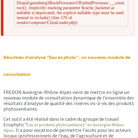
Drupal\gutenberg\BlockProcessor\OEmbedProcessor::__const
Message
ruct(): Implicitly marking parameter $cache_backend as
nullable is deprecated, the explicit nullable type must be used
instead in
include()
(line
576
of
d'erreur
vendor/composer/ClassLoader.php
).
Résultats d’analyse "Eau et phyto" : un nouveau module de
consultation
FREDON Auvergne-Rhône-Alpes vient de mettre en ligne un
nouveau module de consultation dynamique de l’ensemble des
résultats d’analyse de qualité des rivières vis-à-vis des produits
phytosanitaires.
Cet outil a été réalisé dans le cadre du groupe de travail
Ecophyto "
Eau et produits phytosanitaires" en Auvergne-Rhône-
. Il a pour vocation de permettre l’accès pour les acteurs
Alpes
locaux (professionnels de l’eau, de l’agriculture et de