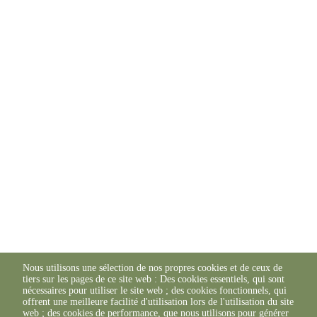
Nous utilisons une sélection de nos propres cookies et de ceux de
tiers sur les pages de ce site web : Des cookies essentiels, qui sont
nécessaires pour utiliser le site web ; des cookies fonctionnels, qui
offrent une meilleure facilité d'utilisation lors de l'utilisation du site
web ; des cookies de performance, que nous utilisons pour générer