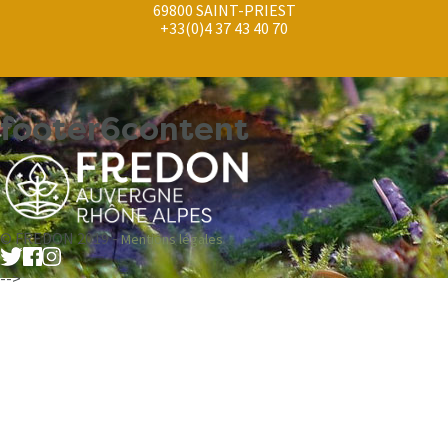
69800 SAINT-PRIEST
+33(0)4 37 43 40 70
footer6content
© FREDON 2019 -
Mentions légales
-->