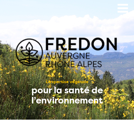
Aller
au
contenu
principal
L’expertise végétale
pour la santé de
l’environnement