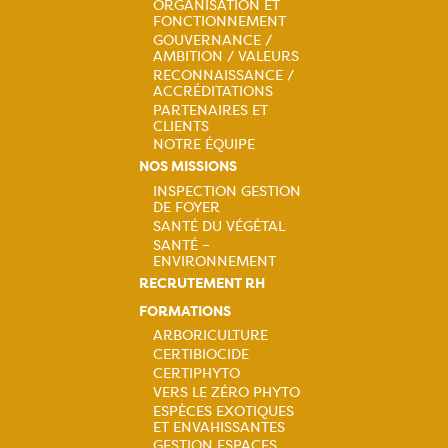
ORGANISATION ET
Navigation
FONCTIONNEMENT
GOUVERNANCE /
principale
AMBITION / VALEURS
RECONNAISSANCE /
ACCRÉDITATIONS
PARTENAIRES ET
CLIENTS
NOTRE ÉQUIPE
NOS MISSIONS
INSPECTION GESTION
DE FOYER
Navigation
SANTÉ DU VÉGÉTAL
SANTÉ –
principale
ENVIRONNEMENT
RECRUTEMENT RH
FORMATIONS
ARBORICULTURE
CERTIBIOCIDE
Navigation
CERTIPHYTO
VERS LE ZÉRO PHYTO
principale
ESPÈCES EXOTIQUES
ET ENVAHISSANTES
GESTION ESPACES