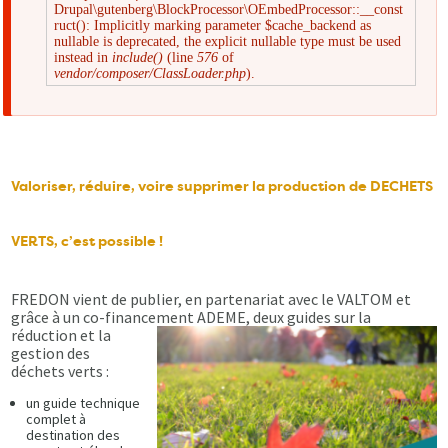
Drupal\gutenberg\BlockProcessor\OEmbedProcessor::__const
Message
ruct(): Implicitly marking parameter $cache_backend as
nullable is deprecated, the explicit nullable type must be used
instead in
include()
(line
576
of
d'erreur
vendor/composer/ClassLoader.php
).
Valoriser, réduire, voire supprimer la production de DECHETS
VERTS, c’est possible !
FREDON vient de publier, en partenariat avec le VALTOM et
grâce à un co-financement ADEME, deux guides sur la
réduction et la
gestion des
déchets verts :
un guide technique
complet à
destination des