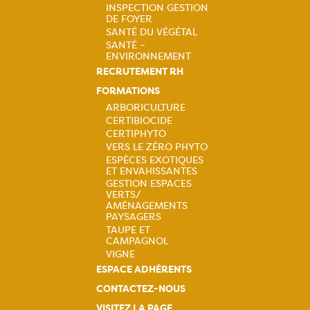
INSPECTION GESTION
DE FOYER
Navigation
SANTÉ DU VÉGÉTAL
SANTÉ –
principale
ENVIRONNEMENT
RECRUTEMENT RH
FORMATIONS
ARBORICULTURE
CERTIBIOCIDE
Navigation
CERTIPHYTO
VERS LE ZÉRO PHYTO
principale
ESPÈCES EXOTIQUES
ET ENVAHISSANTES
GESTION ESPACES
VERTS/
AMÉNAGEMENTS
PAYSAGERS
TAUPE ET
CAMPAGNOL
VIGNE
ESPACE ADHÉRENTS
CONTACTEZ-NOUS
VISITEZ LA PAGE