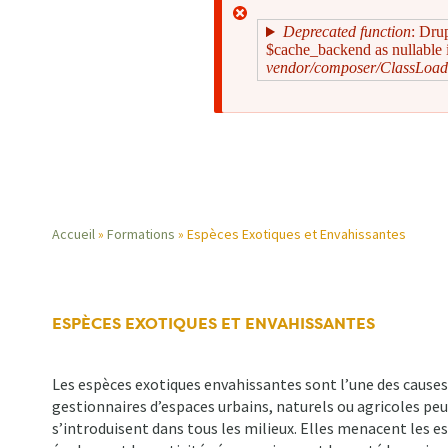
Deprecated function
: Dru
$cache_backend as nullable i
vendor/composer/ClassLoad
Message
d'erreur
Accueil
Formations
Espèces Exotiques et Envahissantes
Fil
d'Ariane
ESPÈCES EXOTIQUES ET ENVAHISSANTES
Les espèces exotiques envahissantes sont l’une des causes m
gestionnaires d’espaces urbains, naturels ou agricoles peu
s’introduisent dans tous les milieux. Elles menacent les 