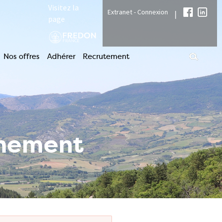
Visitez la
Extranet - Connexion
|
page
Nos offres
Adhérer
Recrutement
nnement