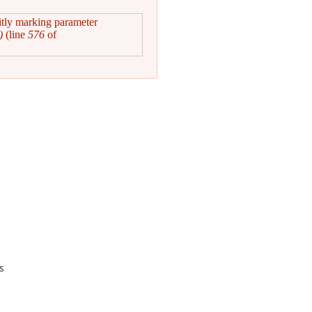
itly marking parameter
)
(line
576
of
s