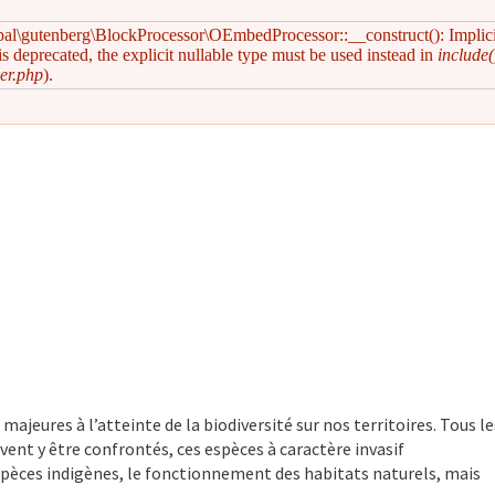
pal\gutenberg\BlockProcessor\OEmbedProcessor::__construct(): Implic
s deprecated, the explicit nullable type must be used instead in
include(
er.php
).
ajeures à l’atteinte de la biodiversité sur nos territoires. Tous le
vent y être confrontés, ces espèces à caractère invasif
espèces indigènes, le fonctionnement des habitats naturels, mais