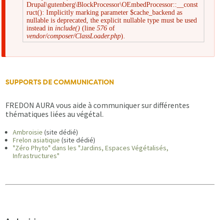
Drupal\gutenberg\BlockProcessor\OEmbedProcessor::__const
Message
ruct(): Implicitly marking parameter $cache_backend as
nullable is deprecated, the explicit nullable type must be used
instead in
include()
(line
576
of
d'erreur
vendor/composer/ClassLoader.php
).
SUPPORTS DE COMMUNICATION
FREDON AURA vous aide à communiquer sur différentes
thématiques liées au végétal.
Ambroisie
(site dédié)
Frelon asiatique
(site dédié)
"Zéro Phyto" dans les "Jardins, Espaces Végétalisés,
Infrastructures"