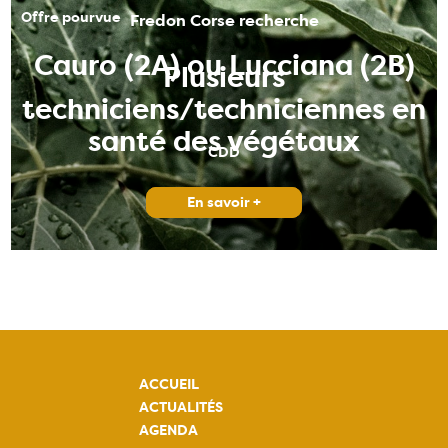
Offre pourvue
Fredon Corse recherche
Cauro (2A) ou Lucciana (2B)
Plusieurs
techniciens/techniciennes en
santé des végétaux
CDD
En savoir +
ACCUEIL
ACTUALITÉS
AGENDA