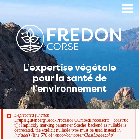
Aller
au
contenu
principal
L’expertise végétale
pour la santé de
l’environnement
Deprecated function
:
Drupal\gutenberg\BlockProcessor\OEmbedProcessor::__construc
Message
t(): Implicitly marking parameter $cache_backend as nullable is
deprecated, the explicit nullable type must be used instead in
include()
(line
576
of
vendor/composer/ClassLoader.php
).