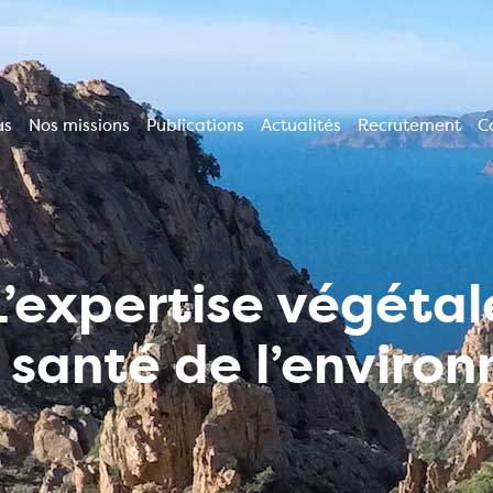
us
Nos missions
Publications
Actualités
Recrutement
C
ion
le
L’expertise végétal
a santé de l’enviro