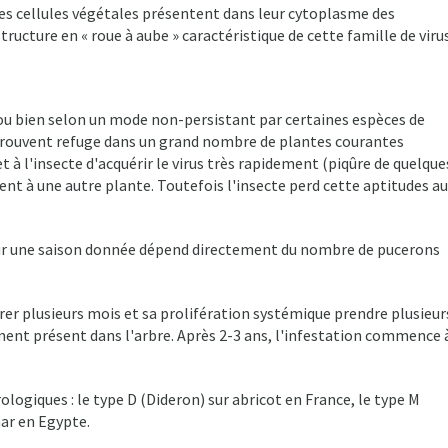
, les cellules végétales présentent dans leur cytoplasme des
ructure en « roue à aube » caractéristique de cette famille de virus
 ou bien selon un mode non-persistant par certaines espèces de
 trouvent refuge dans un grand nombre de plantes courantes
à l'insecte d'acquérir le virus très rapidement (piqûre de quelque
t à une autre plante. Toutefois l'insecte perd cette aptitudes au
our une saison donnée dépend directement du nombre de pucerons
urer plusieurs mois et sa prolifération systémique prendre plusieur
ment présent dans l'arbre. Après 2-3 ans, l'infestation commence 
ologiques : le type D (Dideron) sur abricot en France, le type M
mar en Egypte.