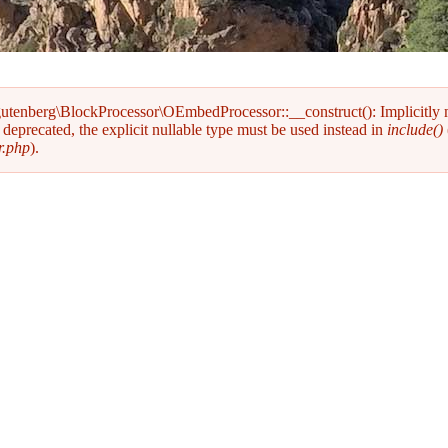
gutenberg\BlockProcessor\OEmbedProcessor::__construct(): Implicitly
deprecated, the explicit nullable type must be used instead in
include()
r.php
).