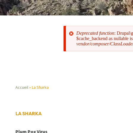
Deprecated function
: Drupal\
$cache_backend as nullable is 
vendor/composer/ClassLoade
Message
d'erreur
Accueil
La Sharka
Fil
d'Ariane
LA SHARKA
Plum Pox Virus