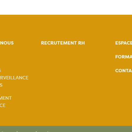
-NOUS
RECRUTEMENT RH
ESPAC
FORMA
tion
S
CONTA
ale
RVEILLANCE
S
tion
MENT
ale
CE