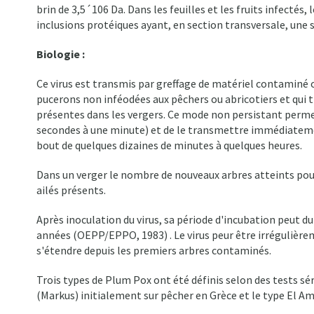
brin de 3,5´106 Da. Dans les feuilles et les fruits infectés
inclusions protéiques ayant, en section transversale, une st
Biologie :
Ce virus est transmis par greffage de matériel contaminé
pucerons non inféodées aux pêchers ou abricotiers et qui
présentes dans les vergers. Ce mode non persistant permet 
secondes à une minute) et de le transmettre immédiatemen
bout de quelques dizaines de minutes à quelques heures.
Dans un verger le nombre de nouveaux arbres atteints p
ailés présents.
Après inoculation du virus, sa période d'incubation peut d
années (OEPP/EPPO, 1983) . Le virus peur être irrégulière
s'étendre depuis les premiers arbres contaminés.
Trois types de Plum Pox ont été définis selon des tests sér
(Markus) initialement sur pêcher en Grèce et le type El A