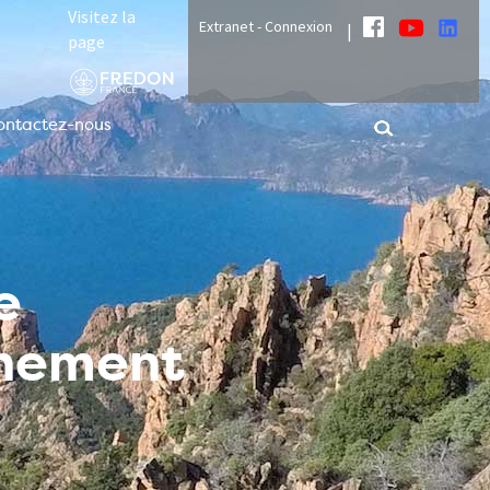
Visitez la
Extranet - Connexion
|
page
ontactez-nous
e
nnement