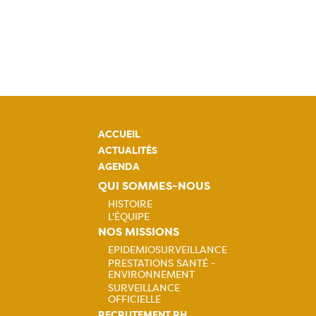
ACCUEIL
ACTUALITÉS
AGENDA
QUI SOMMES-NOUS
HISTOIRE
L'ÉQUIPE
Navigation
NOS MISSIONS
EPIDEMIOSURVEILLANCE
principale
PRESTATIONS SANTÉ -
Navigation
ENVIRONNEMENT
SURVEILLANCE
principale
OFFICIELLE
RECRUTEMENT RH