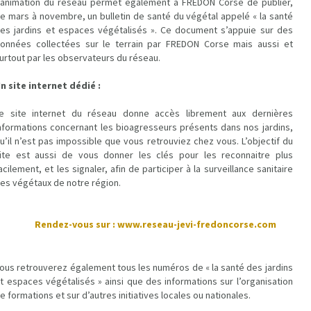
’animation du réseau permet également à FREDON Corse de publier,
e mars à novembre, un bulletin de santé du végétal appelé « la santé
es jardins et espaces végétalisés ». Ce document s’appuie sur des
onnées collectées sur le terrain par FREDON Corse mais aussi et
urtout par les observateurs du réseau.
n site internet dédié :
e site internet du réseau donne accès librement aux dernières
nformations concernant les bioagresseurs présents dans nos jardins,
u’il n’est pas impossible que vous retrouviez chez vous. L’objectif du
ite est aussi de vous donner les clés pour les reconnaitre plus
acilement, et les signaler, afin de participer à la surveillance sanitaire
es végétaux de notre région.
Rendez-vous sur :
Rendez-vous sur :
www.reseau-jevi-fredoncorse.com
ous retrouverez également tous les numéros de « la santé des jardins
t espaces végétalisés » ainsi que des informations sur l’organisation
e formations et sur d’autres initiatives locales ou nationales.