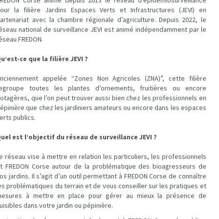
REDON Corse anime depuis 2013 le réseau d’épidémiosurveillance
our la filière Jardins Espaces Verts et Infrastructures (JEVI) en
artenariat avec la chambre régionale d’agriculture. Depuis 2022, le
éseau national de surveillance JEVI est animé indépendamment par le
éseau FREDON.
u’est-ce que la filière JEVI ?
nciennement appelée “Zones Non Agricoles (ZNA)”, cette filière
egroupe toutes les plantes d’ornements, fruitières ou encore
otagères, que l’on peut trouver aussi bien chez les professionnels en
épinière que chez les jardiniers amateurs ou encore dans les espaces
erts publics.
uel est l’objectif du réseau de surveillance JEVI ?
e réseau vise à mettre en relation les particuliers, les professionnels
t FREDON Corse autour de la problématique des bioagresseurs de
os jardins. Il s’agit d’un outil permettant à FREDON Corse de connaître
es problématiques du terrain et de vous conseiller sur les pratiques et
esures à mettre en place pour gérer au mieux la présence de
uisibles dans votre jardin ou pépinière.