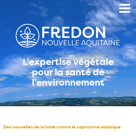
Aller
au
contenu
principal
L’expertise végétale
pour la santé de
l’environnement
Des nouvelles de la lutte contre le capricorne asiatique