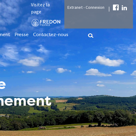
Visitez la
Extranet - Connexion
|
page
ment
Presse
Contactez-nous
e
nnement