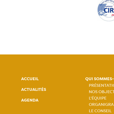
ACCUEIL
QUI SOMMES
PRÉSENTAT
ACTUALITÉS
NOS OBJECT
Naviga
L'ÉQUIPE
AGENDA
ORGANIGR
princip
LE CONSEIL