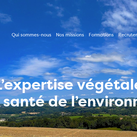
Qui sommes-nous
Nos missions
Formations
Recrute
Navigation
principale
L’expertise végétal
a santé de l’enviro