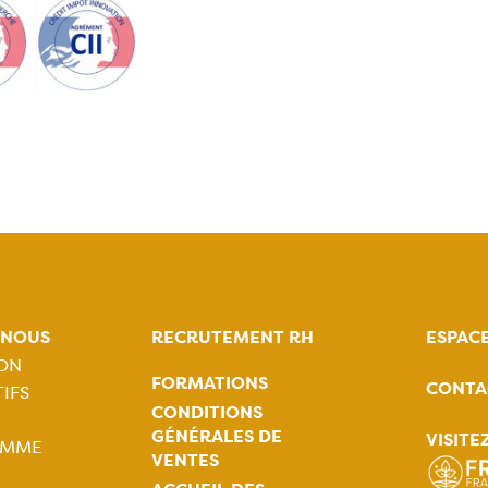
-NOUS
RECRUTEMENT RH
ESPAC
ION
FORMATIONS
CONTA
IFS
tion
CONDITIONS
GÉNÉRALES DE
VISITE
AMME
ale
VENTES