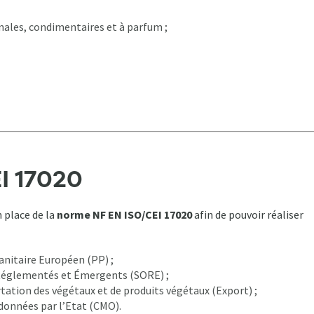
nales, condimentaires et à parfum ;
I 17020
 place de la
norme NF EN ISO/CEI 17020
afin de pouvoir réaliser
anitaire Européen (PP) ;
s Réglementés et Émergents (SORE) ;
ortation des végétaux et de produits végétaux (Export) ;
données par l’Etat (CMO).