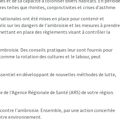
s et de sa capacité à coloniser divers habitats. En période
es telles que rhinites, conjonctivites et crises d'asthme.
t nationales ont été mises en place pour contenir et
lic sur les dangers de l'ambroisie et les mesures à prendre
 mettant en place des règlements visant à contrôler la
ambroisie. Des conseils pratiques leur sont fournis pour
 comme la rotation des cultures et le labour, peut
 essentiel en développant de nouvelles méthodes de lutte,
te de l'Agence Régionale de Santé (ARS) de votre région.
te contre l'ambroisie. Ensemble, par une action concertée
notre environnement.