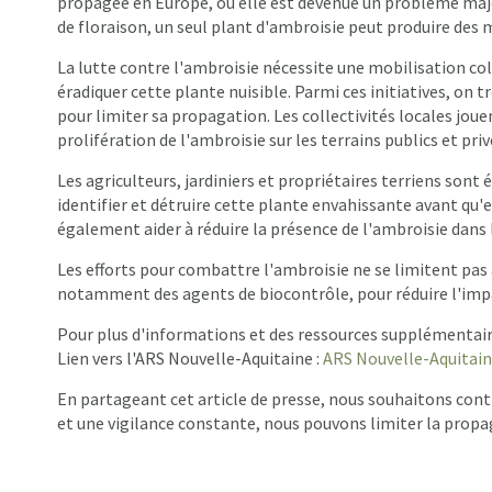
propagée en Europe, où elle est devenue un problème majeur
de floraison, un seul plant d'ambroisie peut produire des m
La lutte contre l'ambroisie nécessite une mobilisation coll
éradiquer cette plante nuisible. Parmi ces initiatives, on 
pour limiter sa propagation. Les collectivités locales jou
prolifération de l'ambroisie sur les terrains publics et priv
Les agriculteurs, jardiniers et propriétaires terriens son
identifier et détruire cette plante envahissante avant qu'e
également aider à réduire la présence de l'ambroisie dans
Les efforts pour combattre l'ambroisie ne se limitent pas 
notamment des agents de biocontrôle, pour réduire l'impa
Pour plus d'informations et des ressources supplémentaires
Lien vers l'ARS Nouvelle-Aquitaine :
ARS Nouvelle-Aquitain
En partageant cet article de presse, nous souhaitons contr
et une vigilance constante, nous pouvons limiter la prop