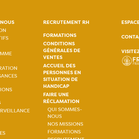
-NOUS
RECRUTEMENT RH
ESPAC
ION
FORMATIONS
CONTA
IFS
tion
CONDITIONS
GÉNÉRALES DE
VISITE
AMME
ale
VENTES
ACCUEIL DES
RATION
PERSONNES EN
SANCES
SITUATION DE
HANDICAP
IONS
FAIRE UNE
RÉCLAMATION
S
QUI SOMMES-
RVEILLANCE
NOUS
Navigation
tion
NOS MISSIONS
FORMATIONS
ES
principale
ale