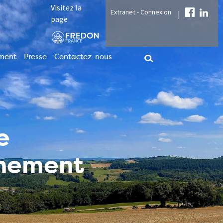
Visitez la
Extranet - Connexion
|
page
ment
Presse
Contactez-nous
e
nnement