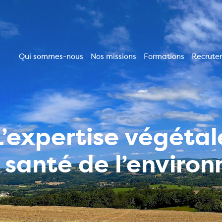
Qui sommes-nous
Nos missions
Formations
Recrute
Navigation
principale
L’expertise végétal
a santé de l’enviro