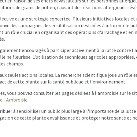
 en raison de ses effets dévastateurs sur les personnes allergique
illions de grains de pollen, causant des réactions allergiques sévèr
ective et une stratégie concertée. Plusieurs initiatives locales e
trouve des campagnes de sensibilisation destinées à informer le pub
ent un rôle crucial en organisant des opérations d'arrachage et en
és.
t également encouragés à participer activement à la lutte contre l'
lle ne fleurisse. L'utilisation de techniques agricoles appropriées,
 les champs.
aux seules actions locales. La recherche scientifique joue un rôle
ct de cette plante sur la santé publique et l'environnement.
, vous pouvez consulter les pages dédiées à l'ambroisie sur le si
e - Ambroisie
.
ibuer à sensibiliser un public plus large à l'importance de la lut
agation de cette plante envahissante et protéger notre santé et 