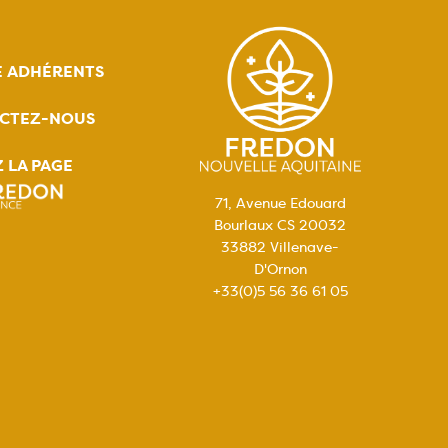
E ADHÉRENTS
CTEZ-NOUS
Z LA PAGE
71, Avenue Edouard
Bourlaux CS 20032
33882 Villenave-
D'Ornon
+33(0)5 56 36 61 05