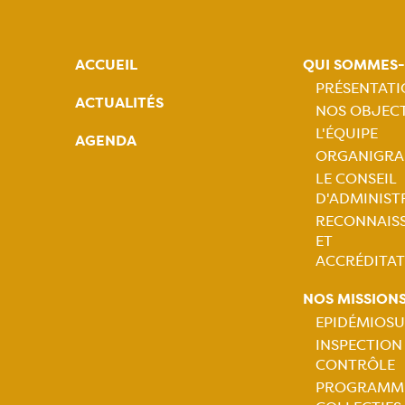
ACCUEIL
QUI SOMMES
PRÉSENTAT
ACTUALITÉS
NOS OBJECT
Naviga
L'ÉQUIPE
AGENDA
ORGANIGR
princip
LE CONSEIL
D'ADMINIST
RECONNAIS
ET
ACCRÉDITAT
NOS MISSION
EPIDÉMIOSU
INSPECTION
Naviga
CONTRÔLE
PROGRAMM
princip