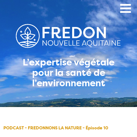
Aller
au
contenu
principal
L’expertise végétale
pour la santé de
l’environnement
PODCAST - FREDONNONS LA NATURE - Épisode 10