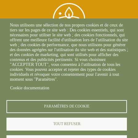
Nous utilisons une sélection de nos propres cookies et de ceux de
tiers sur les pages de ce site web : Des cookies essentiels, qui sont
nécessaires pour utiliser le site web ; des cookies fonctionnels, qui
offrent une meilleure facilité d'utilisation lors de l'utilisation du site
web ; des cookies de performance, que nous utilisons pour générer
des données agrégées sur l'utilisation du site web et des statistiques ;
et des cookies de marketing, qui sont utilisés pour afficher des
71, Avenue Edouard
contenus et des publicités pertinents. Si vous choisissez
Bourlaux CS 20032
"ACCEPTER TOUT", vous consentez à l'utilisation de tous les
33882 Villenave-D'Ornon
cookies. Vous pouvez accepter et rejeter des types de cookies
+33(0)5 56 36 61 05
individuels et révoquer votre consentement pour l'avenir à tout
moment sous "Paramètres".
Cookie documentation
PARAMÈTRES DE COOKIE
TOUT REFUSER
© FREDON 2019 -
-
Mentions légales
Politique de
-
-
confidentialité des données
Politique cookies
Politique