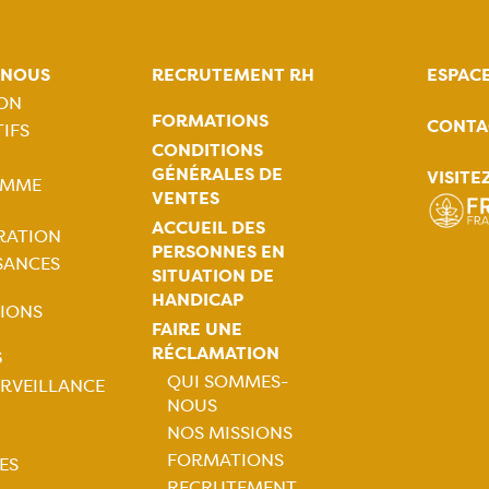
-NOUS
RECRUTEMENT RH
ESPAC
ION
FORMATIONS
CONTA
IFS
tion
CONDITIONS
GÉNÉRALES DE
VISITE
AMME
ale
VENTES
ACCUEIL DES
RATION
PERSONNES EN
SANCES
SITUATION DE
HANDICAP
IONS
FAIRE UNE
RÉCLAMATION
S
QUI SOMMES-
RVEILLANCE
NOUS
Navigation
tion
NOS MISSIONS
FORMATIONS
ES
principale
ale
RECRUTEMENT