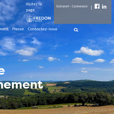
Visitez la
Extranet - Connexion
|
page
ment
Presse
Contactez-nous
e
nnement