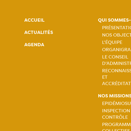
ACCUEIL
QUI SOMMES
PRÉSENTAT
ACTUALITÉS
NOS OBJECT
Naviga
L'ÉQUIPE
AGENDA
ORGANIGR
princip
LE CONSEIL
D'ADMINIST
RECONNAIS
ET
ACCRÉDITAT
NOS MISSION
EPIDÉMIOSU
INSPECTION
Naviga
CONTRÔLE
PROGRAMM
princip
COLLECTIFS