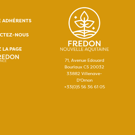
E ADHÉRENTS
CTEZ-NOUS
Z LA PAGE
71, Avenue Edouard
Bourlaux CS 20032
33882 Villenave-
D'Ornon
+33(0)5 56 36 61 05