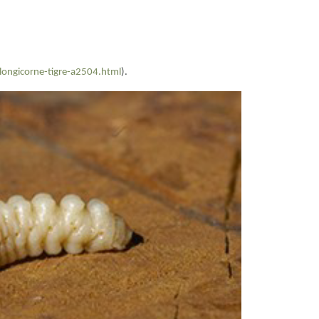
-longicorne-tigre-a2504.html
).