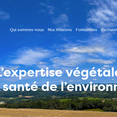
Qui sommes-nous
Nos missions
Formations
Recrute
Navigation
principale
L’expertise végétal
a santé de l’enviro