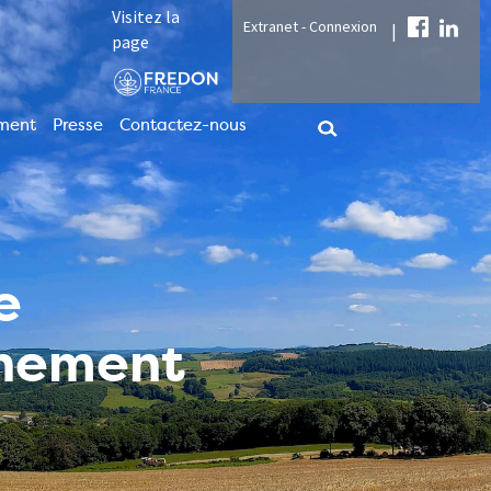
Visitez la
Extranet - Connexion
|
page
ment
Presse
Contactez-nous
e
nnement