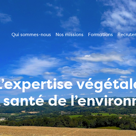
Qui sommes-nous
Nos missions
Formations
Recrute
Navigation
principale
L’expertise végétal
a santé de l’enviro