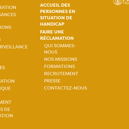
ACCUEIL DES
RATION
PERSONNES EN
SANCES
SITUATION DE
HANDICAP
IONS
FAIRE UNE
RÉCLAMATION
S
QUI SOMMES-
RVEILLANCE
NOUS
Navigation
tion
NOS MISSIONS
FORMATIONS
ES
principale
ale
RECRUTEMENT
PRESSE
TATION
CONTACTEZ-NOUS
IQUE
MENT
S DE
ATION