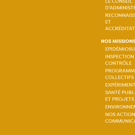
LE CONSEIL
D'ADMINIST
RECONNAIS
ET
ACCRÉDITAT
NOS MISSION
EPIDÉMIOSU
INSPECTION
Naviga
CONTRÔLE
PROGRAMM
princip
COLLECTIFS
EXPÉRIMEN
SANTÉ PUBL
ET PROJETS
ENVIRONNE
NOS ACTION
COMMUNIC