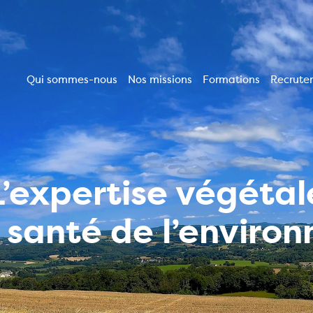
Qui sommes-nous
Nos missions
Formations
Recrute
Navigation
principale
L’expertise végétal
a santé de l’enviro