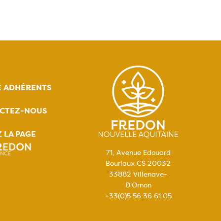
E ADHÉRENTS
CTEZ-NOUS
Z LA PAGE
71, Avenue Edouard
Bourlaux CS 20032
33882 Villenave-
D'Ornon
+33(0)5 56 36 61 05