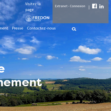
Visitez la
Extranet - Connexion
|
page
ment
Presse
Contactez-nous
e
nnement