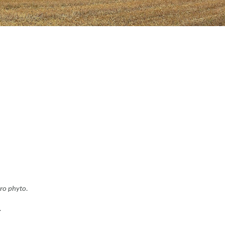
éro phyto.
.