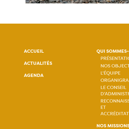
ACCUEIL
QUI SOMMES
PRÉSENTAT
ACTUALITÉS
NOS OBJECT
Naviga
L'ÉQUIPE
AGENDA
ORGANIGR
princip
LE CONSEIL
D'ADMINIST
RECONNAIS
ET
ACCRÉDITAT
NOS MISSION