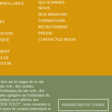
QUI SOMMES-
RVEILLANCE
NOUS
Navigation
tion
NOS MISSIONS
FORMATIONS
ES
principale
ale
RECRUTEMENT
PRESSE
TATION
CONTACTEZ-NOUS
IQUE
MENT
S DE
ATION
iers sur les pages de ce site
 site web ; des cookies
l'utilisation du site web ; des
es agrégées sur l'utilisation du
utilisés pour afficher des
REDON 2019 -
Mentions légales
-
Politique de confidentialité des 
CEPTER TOUT", vous consentez à
PARAMÈTRES DE COOKIE
es types de cookies individuels et