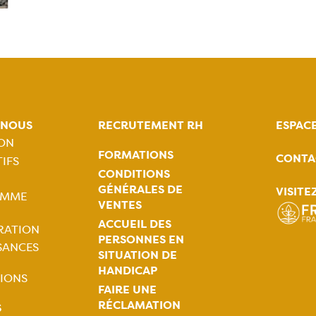
-NOUS
RECRUTEMENT RH
ESPAC
ION
FORMATIONS
CONTA
IFS
tion
CONDITIONS
GÉNÉRALES DE
VISITE
AMME
ale
VENTES
ACCUEIL DES
RATION
PERSONNES EN
SANCES
SITUATION DE
HANDICAP
IONS
FAIRE UNE
RÉCLAMATION
S