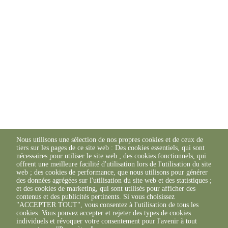
Nous utilisons une sélection de nos propres cookies et de ceux de
tiers sur les pages de ce site web : Des cookies essentiels, qui sont
nécessaires pour utiliser le site web ; des cookies fonctionnels, qui
offrent une meilleure facilité d'utilisation lors de l'utilisation du site
web ; des cookies de performance, que nous utilisons pour générer
des données agrégées sur l'utilisation du site web et des statistiques ;
et des cookies de marketing, qui sont utilisés pour afficher des
contenus et des publicités pertinents. Si vous choisissez
"ACCEPTER TOUT", vous consentez à l'utilisation de tous les
cookies. Vous pouvez accepter et rejeter des types de cookies
individuels et révoquer votre consentement pour l'avenir à tout