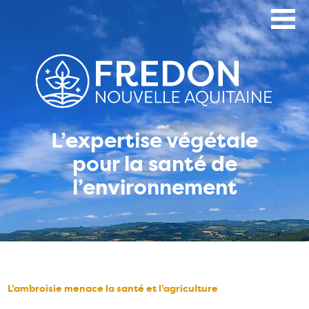
Aller
au
contenu
principal
L’expertise végétale
pour la santé de
l’environnement
L'ambroisie menace la santé et l'agriculture