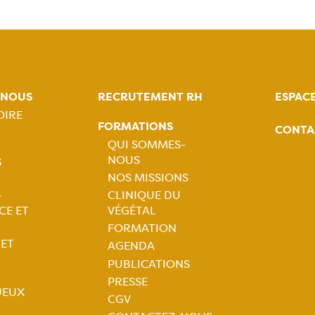
suivante
page
-NOUS
RECRUTEMENT RH
ESPAC
OIRE
FORMATIONS
CONTA
tion
QUI SOMMES-
NOUS
S
ale
Navigation
NOS MISSIONS
-
CLINIQUE DU
principale
tion
CE ET
VÉGÉTAL
FORMATION
ale
 ET
AGENDA
PUBLICATIONS
PRESSE
JEUX
CGV