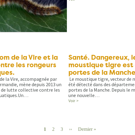
om de la Vire et la
Santé. Dangereux, l
ontre les rongeurs
moustique tigre est
ues.
portes de la Manch
de la Vire, accompagnée par
Le moustique tigre, vecteur de m
mandie, mène depuis 2013 un
été détecté dans des départeme
e lutte collective contre les
portes de la Manche. Depuis le m
quatiques.Un…
une nouvelle…
Voir >
Page
1
Page
2
Page
3
Page
››
Dernière
Dernier »