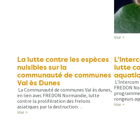
Voir >
La lutte contre les espèces
L’interc
nuisibles sur la
lutte c
communauté de communes
aquatiq
Val ès Dunes
L'Intercom 
FREDON Nor
La Communauté de communes Val ès dunes,
programme d
en lien avec FREDON Normandie, lutte
rongeurs a
contre la prolifération des frelons
Voir >
asiatiques par la destruction…
Voir >
Pagination