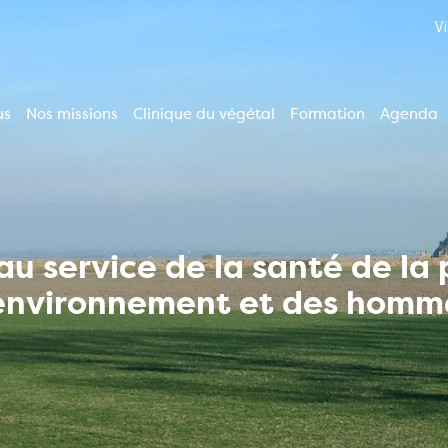
V
us
Nos missions
Clinique du végétal
Formation
Agenda
ion
le
u service de la santé de la
'environnement et des homm