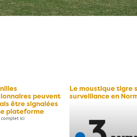
nilles
Le moustique tigre 
ionnaires peuvent
surveillance en Nor
is être signalées
te plateforme
e complet ici