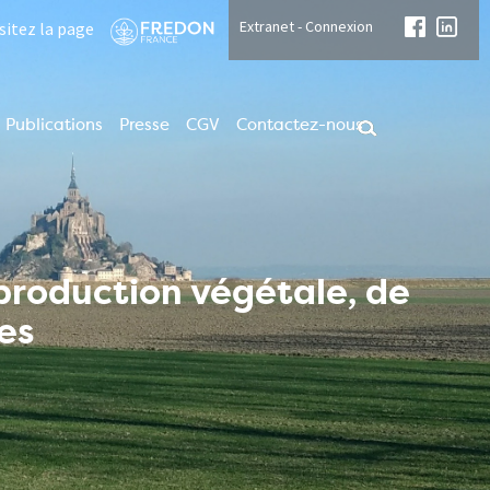
Extranet - Connexion
isitez la page
Publications
Presse
CGV
Contactez-nous
 production végétale, de
es