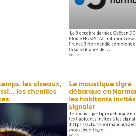
Le 8 octobre dernier, Gaëtan D
Elodie HOSPITAL ont montré aux
France 3 Normandie comment es
la surveillance de l…
Voir >
temps, les oiseaux,
Le moustique tigre
ssi… les chenilles
débarque en Norman
tes
les habitants invités
signaler
Le moustique tigre débarque en
les habitants invités à les signal
:https://actu.fr/normandie/cae
moustique-tigre…
Voir >