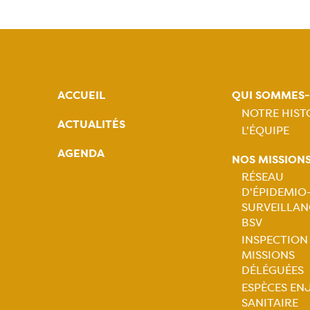
ACCUEIL
QUI SOMMES
NOTRE HIST
ACTUALITÉS
L'ÉQUIPE
Naviga
AGENDA
NOS MISSION
princip
RÉSEAU
D'ÉPIDEMIO
Naviga
SURVEILLAN
BSV
princip
INSPECTION
MISSIONS
DÉLÉGUÉES
ESPÈCES EN
SANITAIRE