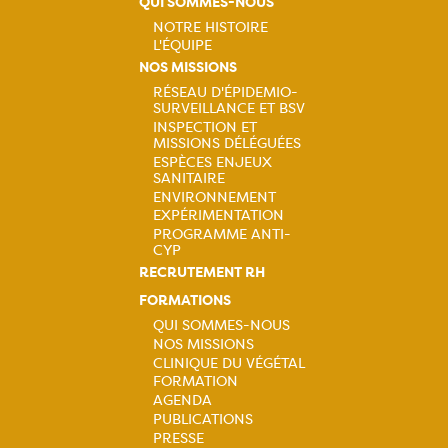
QUI SOMMES-NOUS
NOTRE HISTOIRE
L'ÉQUIPE
Navigation
NOS MISSIONS
RÉSEAU D'ÉPIDEMIO-
principale
SURVEILLANCE ET BSV
Navigation
INSPECTION ET
MISSIONS DÉLÉGUÉES
principale
ESPÈCES ENJEUX
SANITAIRE
ENVIRONNEMENT
EXPÉRIMENTATION
PROGRAMME ANTI-
CYP
RECRUTEMENT RH
FORMATIONS
QUI SOMMES-NOUS
NOS MISSIONS
Navigation
CLINIQUE DU VÉGÉTAL
FORMATION
principale
AGENDA
PUBLICATIONS
PRESSE