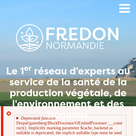
Aller
au
contenu
principal
er
Le 1
réseau d'experts au
service de la santé de la
production végétale, de
l'environnement et des
hommes
Deprecated function
:
Drupal\gutenberg\BlockProcessor\OEmbedProcessor::__const
Message
ruct(): Implicitly marking parameter $cache_backend as
nullable is deprecated, the explicit nullable type must be used