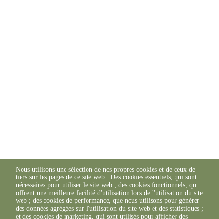
Nous utilisons une sélection de nos propres cookies et de ceux de
tiers sur les pages de ce site web : Des cookies essentiels, qui sont
nécessaires pour utiliser le site web ; des cookies fonctionnels, qui
offrent une meilleure facilité d'utilisation lors de l'utilisation du site
web ; des cookies de performance, que nous utilisons pour générer
des données agrégées sur l'utilisation du site web et des statistiques ;
et des cookies de marketing, qui sont utilisés pour afficher des