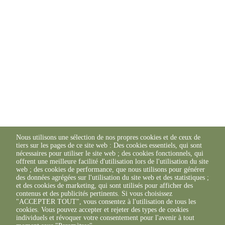
Nous utilisons une sélection de nos propres cookies et de ceux de
tiers sur les pages de ce site web : Des cookies essentiels, qui sont
nécessaires pour utiliser le site web ; des cookies fonctionnels, qui
offrent une meilleure facilité d'utilisation lors de l'utilisation du site
web ; des cookies de performance, que nous utilisons pour générer
des données agrégées sur l'utilisation du site web et des statistiques ;
et des cookies de marketing, qui sont utilisés pour afficher des
contenus et des publicités pertinents. Si vous choisissez
"ACCEPTER TOUT", vous consentez à l'utilisation de tous les
cookies. Vous pouvez accepter et rejeter des types de cookies
individuels et révoquer votre consentement pour l'avenir à tout