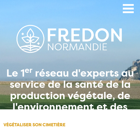
Aller
au
contenu
principal
er
Le 1
réseau d'experts au
service de la santé de la
production végétale, de
l'environnement et des
hommes
VÉGÉTALISER SON CIMETIÈRE