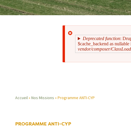
Deprecated function
: Dru
$cache_backend as nullable i
vendor/composer/ClassLoad
Message
d'erreur
Accueil
Nos Missions
Programme ANTI-CYP
Fil
d'Ariane
PROGRAMME ANTI-CYP