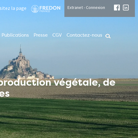
Extranet - Connexion
isitez la page
Publications
Presse
CGV
Contactez-nous
 production végétale, de
es