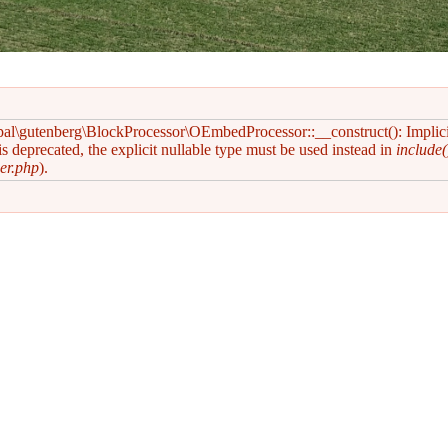
pal\gutenberg\BlockProcessor\OEmbedProcessor::__construct(): Implic
s deprecated, the explicit nullable type must be used instead in
include(
er.php
).