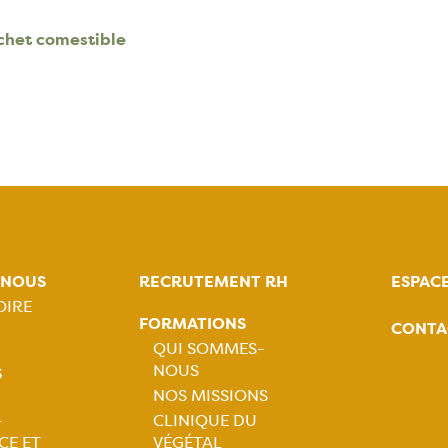
chet comestible
-NOUS
RECRUTEMENT RH
ESPAC
OIRE
FORMATIONS
CONTA
tion
QUI SOMMES-
NOUS
S
ale
Navigation
NOS MISSIONS
-
CLINIQUE DU
principale
CE ET
VÉGÉTAL