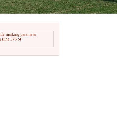
itly marking parameter
)
(line
576
of