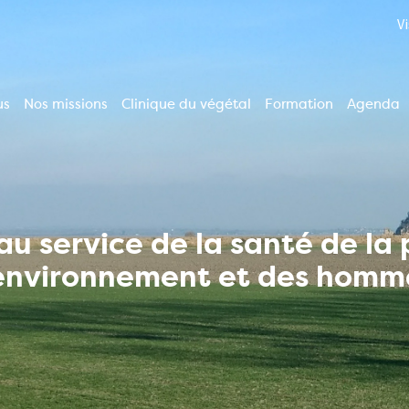
V
us
Nos missions
Clinique du végétal
Formation
Agenda
ion
le
u service de la santé de la
'environnement et des homm