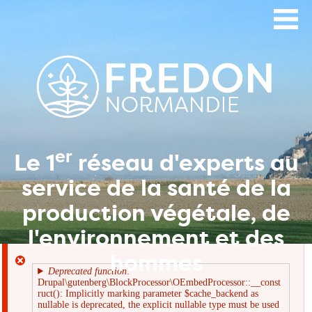
Aller
au
contenu
principal
er
Le 1
réseau d'experts au
service de la santé de la
production végétale, de
l'environnement et des
hommes
Deprecated function
:
Drupal\gutenberg\BlockProcessor\OEmbedProcessor::__const
Message
ruct(): Implicitly marking parameter $cache_backend as
nullable is deprecated, the explicit nullable type must be used