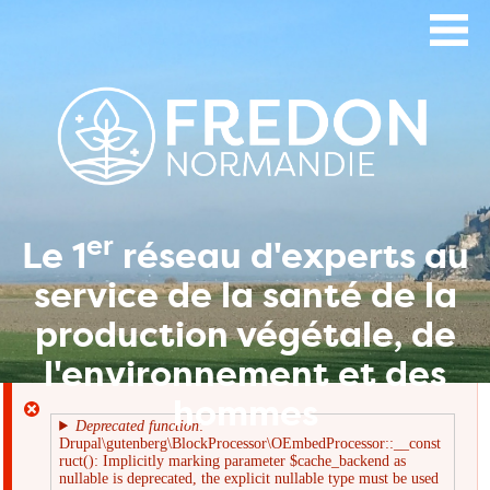
Aller
au
contenu
principal
er
Le 1
réseau d'experts au
service de la santé de la
production végétale, de
l'environnement et des
hommes
Deprecated function
:
Drupal\gutenberg\BlockProcessor\OEmbedProcessor::__const
Message
ruct(): Implicitly marking parameter $cache_backend as
nullable is deprecated, the explicit nullable type must be used