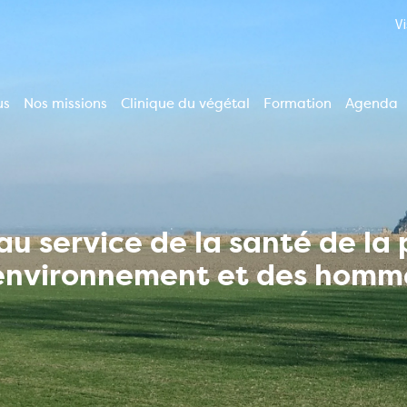
V
us
Nos missions
Clinique du végétal
Formation
Agenda
ion
le
u service de la santé de la
'environnement et des homm