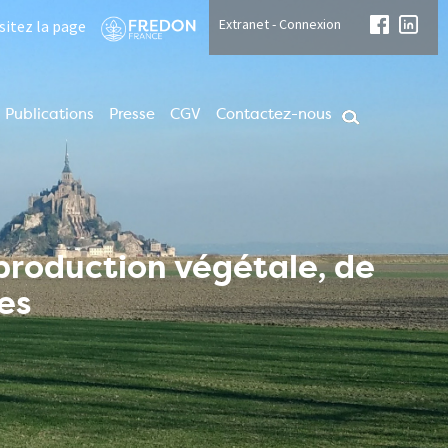
Extranet - Connexion
isitez la page
Publications
Presse
CGV
Contactez-nous
 production végétale, de
es