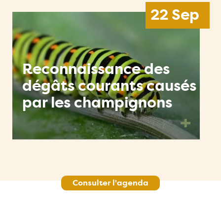
22 Sep
Reconnaissance des
dégâts courants causés
par les champignons
+
Consulter l'agenda