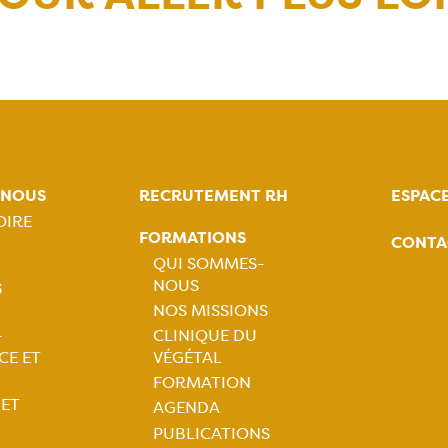
-NOUS
RECRUTEMENT RH
ESPAC
OIRE
FORMATIONS
CONTA
tion
QUI SOMMES-
NOUS
S
ale
Navigation
NOS MISSIONS
-
CLINIQUE DU
principale
tion
CE ET
VÉGÉTAL
FORMATION
ale
 ET
AGENDA
PUBLICATIONS