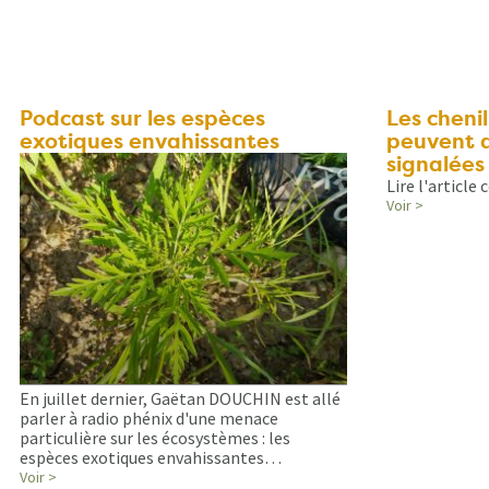
Podcast sur les espèces
Les cheni
exotiques envahissantes
peuvent 
signalées
Lire l'article
Voir >
En juillet dernier, Gaëtan DOUCHIN est allé
parler à radio phénix d'une menace
particulière sur les écosystèmes : les
espèces exotiques envahissantes…
Voir >