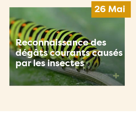
26 Mai
Reconnaissance des
dégâts courants causés
par les insectes
+