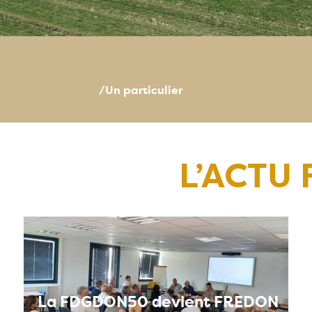
/Un particulier
L’ACTU
La FDGDON50 devient FREDON