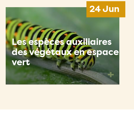
24 Jun
Les espèces auxiliaires
des végétaux en espace
vert
+