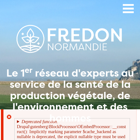
Aller
au
contenu
principal
er
Le 1
réseau d'experts au
service de la santé de la
production végétale, de
l'environnement et des
hommes
Deprecated function
:
Drupal\gutenberg\BlockProcessor\OEmbedProcessor::__const
Message
ruct(): Implicitly marking parameter $cache_backend as
nullable is deprecated, the explicit nullable type must be used