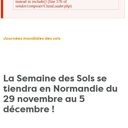
instead in
include()
(line
576
of
d'erreur
vendor/composer/ClassLoader.php
).
Journées mondiales des sols
La Semaine des Sols se
tiendra en Normandie du
29 novembre au 5
décembre !