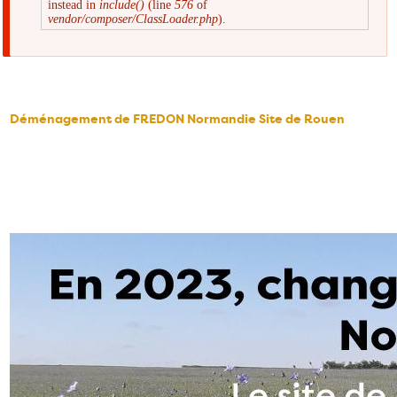
instead in
include()
(line
576
of
d'erreur
vendor/composer/ClassLoader.php
).
Déménagement de FREDON Normandie Site de Rouen