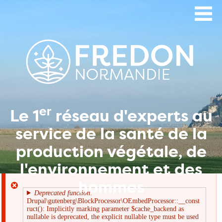
Aller
au
contenu
principal
er
Le 1
réseau d'experts au
service de la santé de la
production végétale, de
l'environnement et des
hommes
Deprecated function
:
Drupal\gutenberg\BlockProcessor\OEmbedProcessor::__const
Message
ruct(): Implicitly marking parameter $cache_backend as
nullable is deprecated, the explicit nullable type must be used