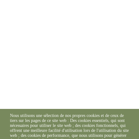
Nous utilisons une sélection de nos propres cookies et de ceux de
tiers sur les pages de ce site web : Des cookies essentiels, qui sont
nécessaires pour utiliser le site web ; des cookies fonctionnels, qui
offrent une meilleure facilité d'utilisation lors de l'utilisation du site
web ; des cookies de performance, que nous utilisons pour générer