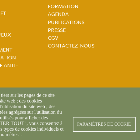
tion
FORMATION
ale
 ET
AGENDA
PUBLICATIONS
PRESSE
JEUX
CGV
CONTACTEZ-NOUS
MENT
TATION
 ANTI-
iers sur les pages de ce site
 site web ; des cookies
l'utilisation du site web ; des
es agrégées sur l'utilisation du
utilisés pour afficher des
© FREDON 2019 -
Mentions l
CEPTER TOUT", vous consentez à
PARAMÈTRES DE COOKIE
es types de cookies individuels et
aramètres".