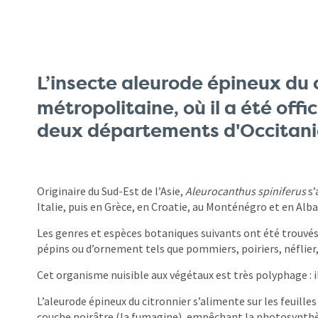
L’insecte aleurode épineux du 
métropolitaine, où il a été off
deux départements d'Occitani
Originaire du Sud-Est de l’Asie,
Aleurocanthus spiniferus
s’
Italie, puis en Grèce, en Croatie, au Monténégro et en Alba
Les genres et espèces botaniques suivants ont été trouvés 
pépins ou d’ornement tels que pommiers, poiriers, néflier, 
Cet organisme nuisible aux végétaux est très polyphage : il
L’aleurode épineux du citronnier s’alimente sur les feuille
couche noirâtre (la fumagine), empêchant la photosynthèse