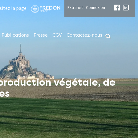
Extranet - Connexion
isitez la page
Publications
Presse
CGV
Contactez-nous
 production végétale, de
es