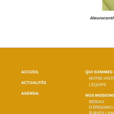
Aleurocanth
ACCUEIL
QUI SOMMES
NOTRE HIST
ACTUALITÉS
L'ÉQUIPE
Naviga
AGENDA
NOS MISSION
princip
RÉSEAU
D'ÉPIDEMIO
SURVEILLAN