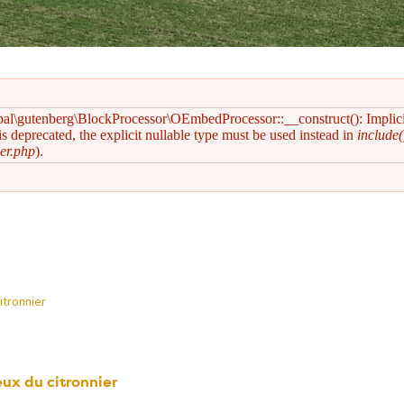
pal\gutenberg\BlockProcessor\OEmbedProcessor::__construct(): Implic
s deprecated, the explicit nullable type must be used instead in
include(
er.php
).
itronnier
ux du citronnier