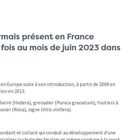
mais présent en France
 fois au mois de juin 2023 dans
en Europe suite à son introduction, à partir de 2008 en
nion en 2013.
ierre (Hedera), grenadier (Punica granatum), fruitiers à
ier (Rosa), vigne (Vitis vinifera).
t abondant et collant qui conduit au développement d’une
traîner la chute des feuilles et même conduire à la mort