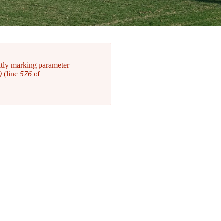
itly marking parameter
)
(line
576
of