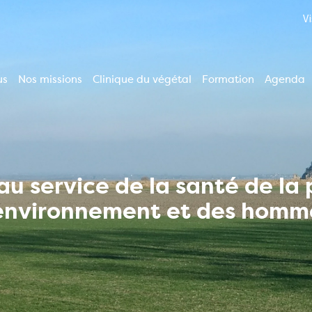
V
us
Nos missions
Clinique du végétal
Formation
Agenda
ion
le
u service de la santé de la
'environnement et des homm