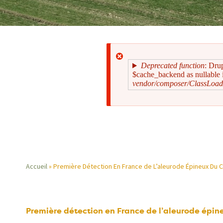
Deprecated function
: Dru
$cache_backend as nullable i
vendor/composer/ClassLoad
Message
d'erreur
Accueil
Première Détection En France de L’aleurode Épineux Du C
Fil
d'Ariane
Première détection en France de l’aleurode épine