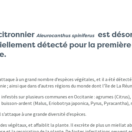
citronnier
est désor
Aleurocanthus spiniferus
iciellement détecté pour la première
e.
attaque à un grand nombre d’espèces végétales, et il a été détecté 
nie ; ainsi que dans d’autres régions du monde dont l’île de La Réu
infestés sur plusieurs communes en Occitanie : agrumes (Citrus), l
buisson-ardent (Malus, Eriobotrya japonica, Pyrus, Pyracantha), ros
 s’attaque à une grande diversité d’espèces.
s des végétaux, et affaiblit la plante. Il excrète de plus un miella
 et la respiration de la plante. De fortes infestations peuvent en