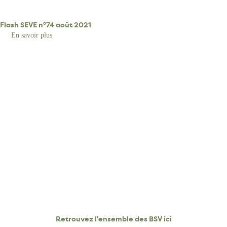
Flash SEVE n°74 août 2021
En savoir plus
sur
Flash
SEVE
n°74
août
2021
Retrouvez l'ensemble des BSV ici