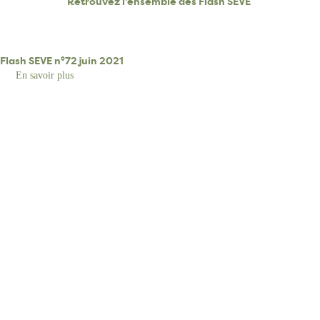
Retrouvez l'ensemble des Flash SEVE
Flash SEVE n°72 juin 2021
En savoir plus
sur
Flash
SEVE
n°72
juin
2021