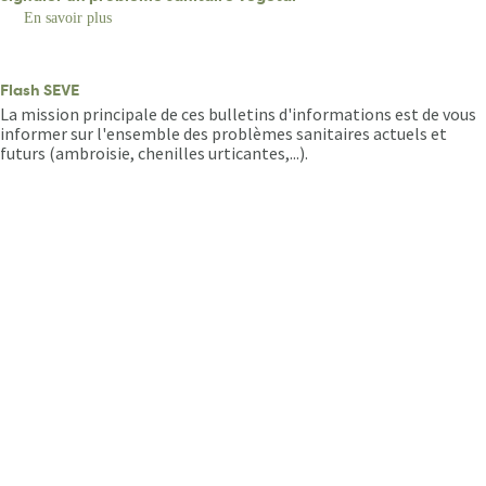
ailes"
En savoir plus
sur
Signaler
un
problème
sanitaire
Flash SEVE
végétal
La mission principale de ces bulletins d'informations est de vous
informer sur l'ensemble des problèmes sanitaires actuels et
futurs (ambroisie, chenilles urticantes,...).