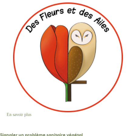
En savoir plus
sur
"Des
fleurs
et
des
Signaler un problème sanitaire végétal