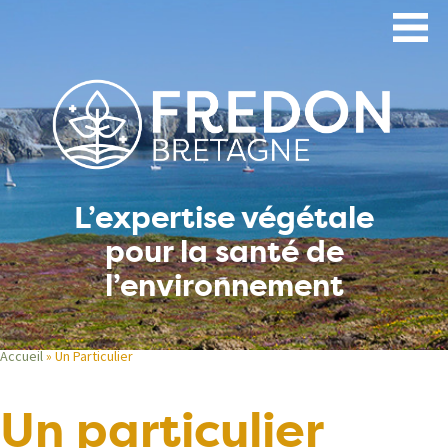
Aller
au
contenu
principal
L’expertise végétale
pour la santé de
l’environnement
Accueil
Un Particulier
Fil
Un particulier
d'Ariane