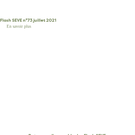
Flash SEVE n°73 juillet 2021
En savoir plus
sur
Flash
SEVE
n°73
juillet
2021