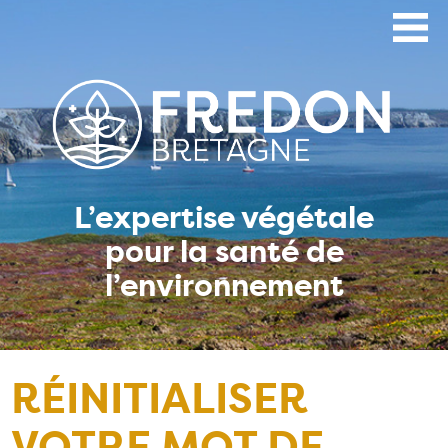
Aller
au
contenu
principal
L’expertise végétale
pour la santé de
l’environnement
RÉINITIALISER
VOTRE MOT DE