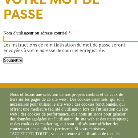
PASSE
Nom d'utilisateur ou adresse courriel
Les instructions de réinitialisation du mot de passe seront
envoyées à votre adresse de courriel enregistrée.
Nous utilisons une sélection de nos propres cookies et de ceux de
tiers sur les pages de ce site web : Des cookies essentiels, qui sont
nécessaires pour utiliser le site web ; des cookies fonctionnels, qui
offrent une meilleure facilité d'utilisation lors de l'utilisation du site
web ; des cookies de performance, que nous utilisons pour générer
des données agrégées sur l'utilisation du site web et des statistiques ;
et des cookies de marketing, qui sont utilisés pour afficher des
contenus et des publicités pertinents. Si vous choisissez
"ACCEPTER TOUT", vous consentez à l'utilisation de tous les