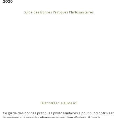
2026
Guide des Bonnes Pratiques Phytosanitaires
Télécharger le guide ici!
Ce guide des bonnes pratiques phytosanitaires a pour but d'optimiser
le recours aux produits phytosanitaires. Tout d'abord, il vise à