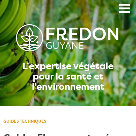
Aller
au
contenu
principal
L’expertise végétale
pour la santé et
l’environnement
GUIDES TECHNIQUES