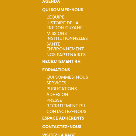
AGENDA
QUI SOMMES-NOUS
L'ÉQUIPE
HISTOIRE DE LA
Navigation
FREDON GUYANE
MISSIONS
principale
INSTITUTIONNELLES
SANTÉ
ENVIRONNEMENT
NOS PARTENAIRES
RECRUTEMENT RH
FORMATIONS
QUI SOMMES-NOUS
SERVICES
Navigation
PUBLICATIONS
ADHÉSION
principale
PRESSE
RECRUTEMENT RH
CONTACTEZ-NOUS
ESPACE ADHÉRENTS
CONTACTEZ-NOUS
VISITEZ LA PAGE