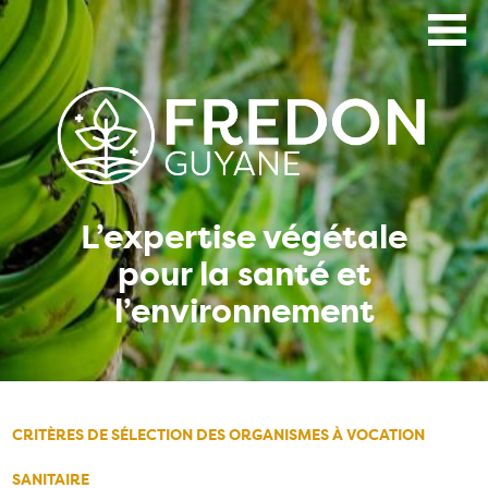
Aller
au
contenu
principal
L’expertise végétale
pour la santé et
l’environnement
CRITÈRES DE SÉLECTION DES ORGANISMES À VOCATION
SANITAIRE